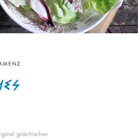
KAMENZ
hes
iginal griechischen