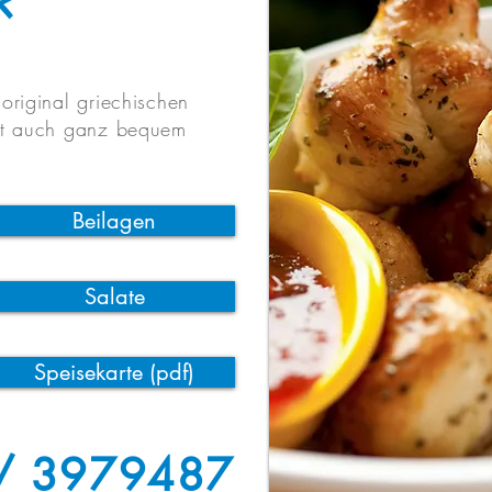
r
original griechischen
tzt auch ganz bequem
Beilagen
Salate
Speisekarte (pdf)
/ 3979487