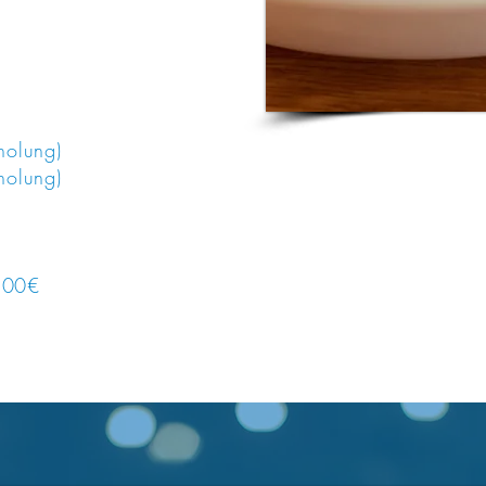
holung)
holung)
,00€