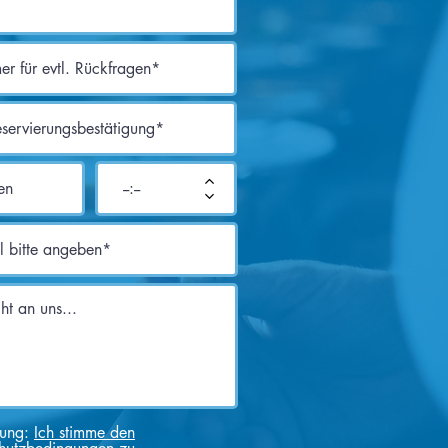
mung:
Ich stimme den