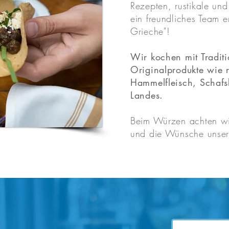
Rezepten, rustikale un
ein freundliches Team e
Grieche"!
Wir kochen mit Tradit
Originalprodukte wie 
Hammelfleisch, Schaf
Landes.
Beim Würzen achten w
und die Wünsche unser