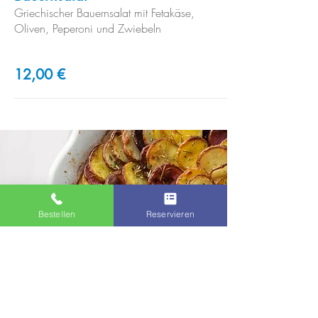
Griechischer Bauernsalat mit Fetakäse,
Oliven, Peperoni und Zwiebeln
12,00 €
Bestellen
Reservieren