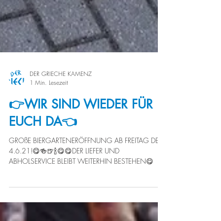
DER GRIECHE KAMENZ
1 Min. Lesezeit
👉WIR SIND WIEDER FÜR
EUCH DA👈
GROßE BIERGARTENERÖFFNUNG AB FREITAG DEN
4.6.21!😋🍻🍺🍾😋😋DER LIEFER UND
ABHOLSERVICE BLEIBT WEITERHIN BESTEHEN😋