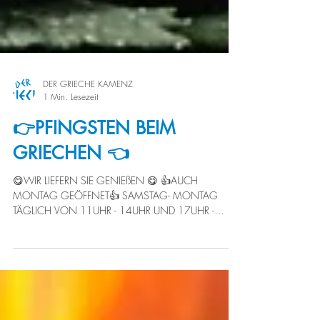
DER GRIECHE KAMENZ
1 Min. Lesezeit
👉PFINGSTEN BEIM
GRIECHEN 👈
😋WIR LIEFERN SIE GENIEßEN 😋 👍AUCH
MONTAG GEÖFFNET👍 SAMSTAG- MONTAG
TÄGLICH VON 11UHR - 14UHR UND 17UHR -
21UHR 😋🍽WIR FREUEN UNS...