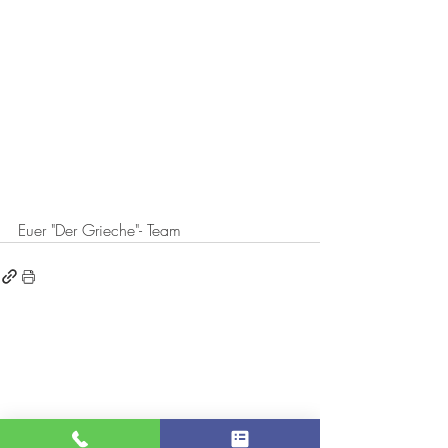
Euer "Der Grieche"- Team
RESTAURANT "DER GRIECHE KAMENZ"
D - 01917 KAMENZ
HEINRICH - HEINE - STRASSE 2
Telefon: 03578 /
39 79 487