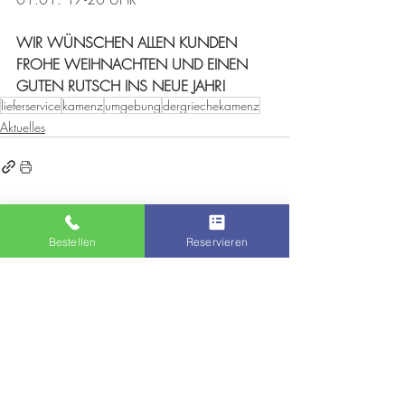
WIR WÜNSCHEN ALLEN KUNDEN 
FROHE WEIHNACHTEN UND EINEN 
GUTEN RUTSCH INS NEUE JAHR!
lieferservice
kamenz
umgebung
dergriechekamenz
Aktuelles
RESTAURANT "DER GRIECHE KAMENZ"
Bestellen
Reservieren
D - 01917 KAMENZ
HEINRICH - HEINE - STRASSE 2
Telefon: 03578 /
39 79 487
Lieferservice
Abholservice
Partyservice
Tischreservierung